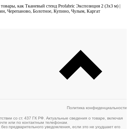
овары, как Тканевый стенд Profabric Экспозиция 2 (3х3 м) |
чин, Черепаново, Болотное, Купино, Чулым, Каргат
Политика конфиденциальности
твии со ст. 437 ГК РФ. Актуальные сведения о товаре, включая
почте или по контактным телефонам.
 без предварительного уведомления, если это не ухудшает его