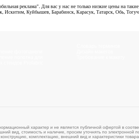
ильная реклама". Для вас у нас не только низкие цены на такие т
ск, Искитим, Куйбышев, Барабинск, Карасук, Татарск, Обь, Тогу
Словарь терминов
ление фотопанели
Дизайн макетов
ление полотна для
Требование к макету
х стендов Profabric
мационный характер и не является публичной офертой в соответс
шний вид, стоимость и наличие, просим уточнять по электронной 
 конструкцию, комплектацию, внешний вид и характеристики товара