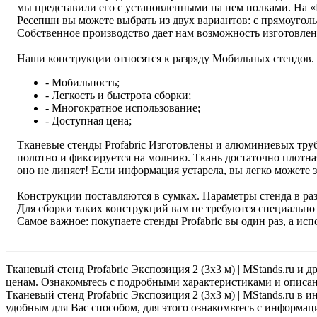
мы представили его с установленными на нем полками. На «
Ресепшн вы можете выбрать из двух вариантов: с прямоугол
Собственное производство дает нам возможность изготовле
Наши конструкции относятся к разряду Мобильных стендов
- Мобильность;
- Легкость и быстрота сборки;
- Многократное использование;
- Доступная цена;
Тканевые стенды Profabric Изготовлены и алюминиевых трубо
полотно и фиксируется на молнию. Ткань достаточно плотная,
оно не линяет! Если информация устарела, вы легко можете з
Конструкции поставляются в сумках. Параметры стенда в ра
Для сборки таких конструкций вам не требуются специально 
Самое важное: покупаете стенды Profabric вы один раз, а исп
Тканевый стенд Profabric Экспозиция 2 (3х3 м) | MStands.ru 
ценам. Ознакомьтесь с подробными характеристиками и описани
Тканевый стенд Profabric Экспозиция 2 (3х3 м) | MStands.ru 
удобным для Вас способом, для этого ознакомьтесь с информаци