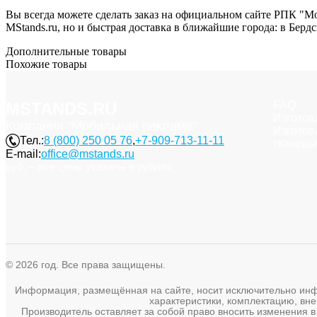
Вы всегда можете сделать заказ на официальном сайте РПК "Моб
MStands.ru, но и быстрая доставка в ближайшие города: в Берд
Дополнительные товары
Похожие товары
MSTANDS.RU
FAQ
Изготов
Компания "Мобильная реклама"
Изготов
Тел.:
8 (800) 250 05 76
,
+7-909-713-11-11
тканевы
E-mail:
office@mstands.ru
руб. – все цены указаны в рублях
© 2026 год. Все права защищены.
Информация, размещённая на сайте, носит исключительно инфор
характеристики, комплектацию, вне
Производитель оставляет за собой право вносить изменения в