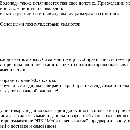
Водопад» также натягивается тканевое полотно. При желании мо
ьной столешницей и с овальной.
ния конструкций по индивидуальным размерам и геометрии.
. Основными преимуществами являются:
к диаметром 25мм. Сама конструкция собирается по системе тру
 при этом плетение ткани такое, что полотно хорошо натягивает
аменить ткань.
зобранном виде 90х25х25см.
обученные люди, вы собираете и разбираете стенд самостоятельн
ользуете на каждой выставке!
и другие товары в данной категории доступны в каталоге интерн
ем, а также отзывами о данном товаре, чтобы сделать правильны
в интернет-магазине РПК "Мобильная реклама", предварительно у
ей о доставке и самовывозе.