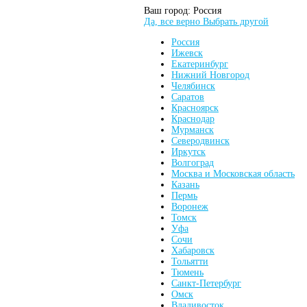
Ваш город:
Россия
Да, все верно
Выбрать другой
Россия
Ижевск
Екатеринбург
Нижний Новгород
Челябинск
Саратов
Красноярск
Краснодар
Мурманск
Северодвинск
Иркутск
Волгоград
Москва и Московская область
Казань
Пермь
Воронеж
Томск
Уфа
Сочи
Хабаровск
Тольятти
Тюмень
Санкт-Петербург
Омск
Владивосток