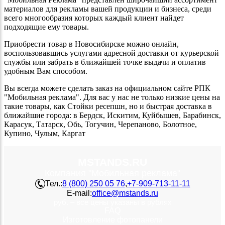
материалов для рекламы вашей продукции и бизнеса, среди
всего многообразия которых каждый клиент найдет
подходящие ему товары.
Приобрести товар в Новосибирске можно онлайн,
воспользовавшись услугами адресной доставки от курьерской
службы или забрать в ближайшей точке выдачи и оплатив
удобным Вам способом.
Вы всегда можете сделать заказ на официальном сайте РПК
"Мобильная реклама". Для вас у нас не только низкие цены на
такие товары, как Стойки ресепшн, но и быстрая доставка в
ближайшие города: в Бердск, Искитим, Куйбышев, Барабинск,
Карасук, Татарск, Обь, Тогучин, Черепаново, Болотное,
Купино, Чулым, Каргат
MSTANDS.RU
Компания "Мобильная реклама"
Тел.:
8 (800) 250 05 76
,
+7-909-713-11-11
E-mail:
office@mstands.ru
руб. – все цены указаны в рублях
FAQ
Изготовление фотопанели