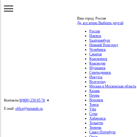
Ваш город:
Россия
Да, все верно
Выбрать другой
Россия
Ижевск
Екатеринбург
Нижний Новгород
Челябинск
Саратов
Красноярск
Краснодар
Мурманск
Северодвинск
Иркутск
Волгоград
Москва и Московская область
Казань
Пермь
Воронеж
Контакты:
8(800) 250 05 76
Томск
E-mail:
office@mstands.ru
Уфа
Сочи
Хабаровск
Тольятти
Тюмень
Санкт-Петербург
Омск