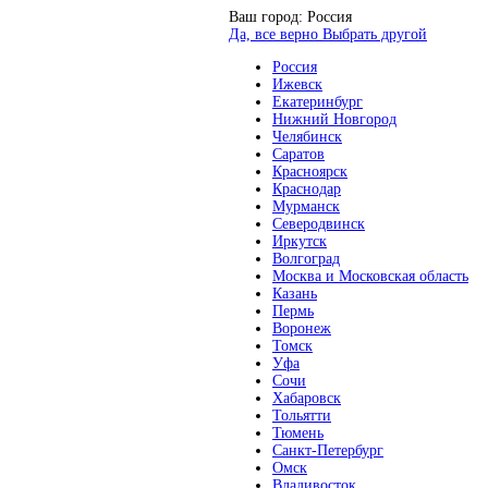
Ваш город:
Россия
Да, все верно
Выбрать другой
Россия
Ижевск
Екатеринбург
Нижний Новгород
Челябинск
Саратов
Красноярск
Краснодар
Мурманск
Северодвинск
Иркутск
Волгоград
Москва и Московская область
Казань
Пермь
Воронеж
Томск
Уфа
Сочи
Хабаровск
Тольятти
Тюмень
Санкт-Петербург
Омск
Владивосток